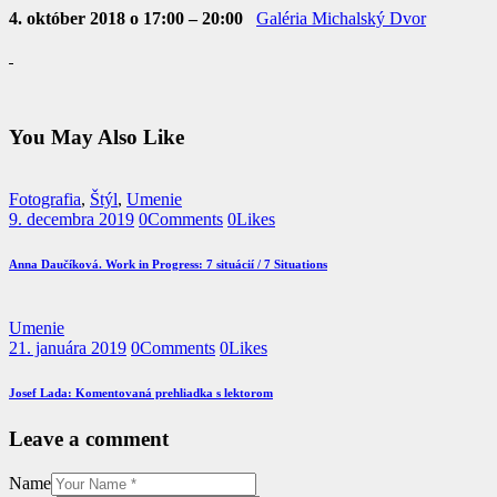
4. október 2018 o 17:00 – 20:00
Galéria Michalský Dvor
You May Also Like
Fotografia
,
Štýl
,
Umenie
9. decembra 2019
0
Comments
0
Likes
Anna Daučíková. Work in Progress: 7 situácií / 7 Situations
Umenie
21. januára 2019
0
Comments
0
Likes
Josef Lada: Komentovaná prehliadka s lektorom
Leave a comment
Name