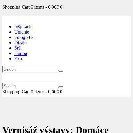
Shopping Cart
0 items
-
0,00€
0
Inšpirácie
Umenie
Fotografia
Dizajn
Štýl
Hudba
Eko
Shopping Cart
0 items
-
0,00€
0
Vernisáž výstavy: Domáce