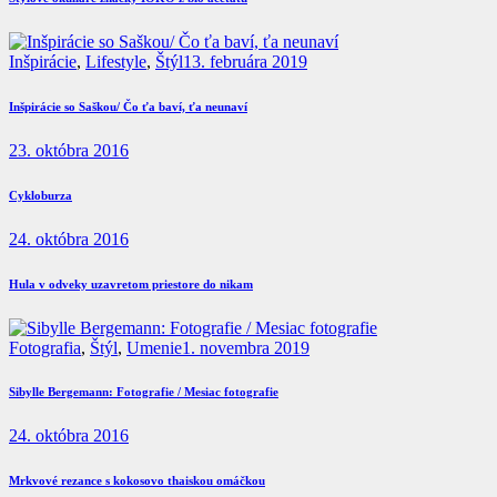
Inšpirácie
,
Lifestyle
,
Štýl
13. februára 2019
Inšpirácie so Saškou/ Čo ťa baví, ťa neunaví
23. októbra 2016
Cykloburza
24. októbra 2016
Hula v odveky uzavretom priestore do nikam
Fotografia
,
Štýl
,
Umenie
1. novembra 2019
Sibylle Bergemann: Fotografie / Mesiac fotografie
24. októbra 2016
Mrkvové rezance s kokosovo thaiskou omáčkou