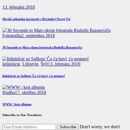
13. februára 2018
Skvelá talianska kaviareň v Devínskej Novej Vsi
Fotografia
2. septembra 2018
30 Seconds to Mars okom fotografa Rudolfa Baranoviča
Inšpirácie
,
Lifestyle
,
Štýl
13. februára 2019
Inšpirácie so Saškou/ Čo ťa baví, ťa neunaví
Hudba
17. októbra 2018
WWW / krst albumu
Subscribe to Our Newsletter
Don't worry, we don't