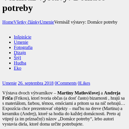
potreby
Home
Všetky články
Umenie
Vernisáž výstavy: Domáce potreby
Inšpirácie
Umenie
Fotografia
Dizajn
Štýl
Hudba
Eko
Umenie
26. septembra 2018
0
Comments
0
Likes
Výstava dvoch výtvarníkov –
Martiny Matlovičovej
a
Andreja
Friča
(Frikou), ktorí tvoria občas (a dosť často) bizarnosti , hrajú sa
s materiálom, farbou, témou, emóciami a pritom sa na nič nehrajú…
Expozícia chce prezentovať objekty – maľbu na dreve (Martina) a
keramiku (Andrej), ktoré sa hodia do každej domácnosti. Preto aj
vtipný (a im príznačný) názov „Domáce potreby“, lebo autori
vystavia diela, ktoré doma určite potrebujete.