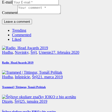
E-mail
Comment
Trending
Commented
Liked
Hudba
,
Novinky
,
Štýl
,
Umenie
27. februára 2020
Radio_Head Awards 2019
Hudba
,
Inšpirácie
,
Štýl
21. marca 2019
Trammed | Tittingur, Tomáš Prištiak
Dizajn
,
Štýl
25. januára 2019
Štýlove okuliare značky IOKO z bio acetátu